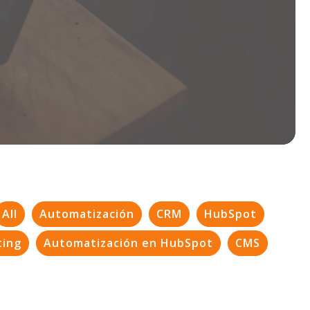
All
Automatización
CRM
HubSpot
ting
Automatización en HubSpot
CMS